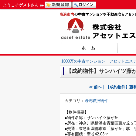
ようこそ
ゲスト
さん
1000万の中古マンション アセットエス
【成約物件】サンハイツ藤
≪ 前へ｜【成約物件】藤
カテゴリ：
過去取扱物件
【物件概要】
●物件名称：サンハイツ藤が丘
●所在：神奈川県横浜市青葉区藤が丘２
●交通：東急田園都市線「藤が丘」駅 
●専有面積：壁芯42.03㎡