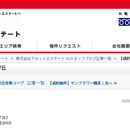
テート
>
株式会社アセットエステート のスタッフブログ記事一覧
>
【成
が丘
記事一覧
和北寺尾コープ
【成約物件】サンフラワー鶴見｜次へ ≫
2020
丁目2
徒歩6分