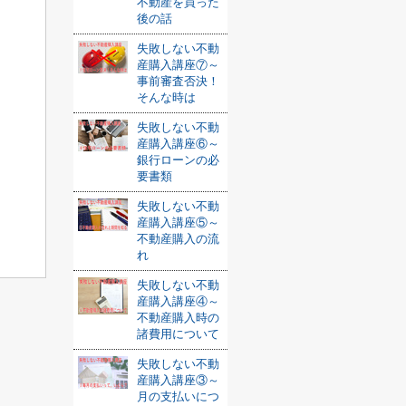
不動産を買った
後の話
失敗しない不動
産購入講座⑦～
事前審査否決！
そんな時は
失敗しない不動
産購入講座⑥～
銀行ローンの必
要書類
失敗しない不動
産購入講座⑤～
不動産購入の流
れ
失敗しない不動
産購入講座④～
不動産購入時の
諸費用について
失敗しない不動
産購入講座③～
月の支払いにつ