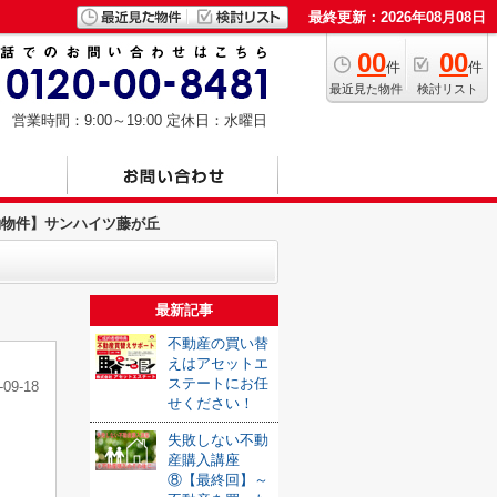
最終更新：2026年08月08日
00
00
件
件
最近見た物件
検討リスト
営業時間：9:00～19:00
定休日：水曜日
約物件】サンハイツ藤が丘
最新記事
不動産の買い替
えはアセットエ
ステートにお任
-09-18
せください！
失敗しない不動
産購入講座
⑧【最終回】～