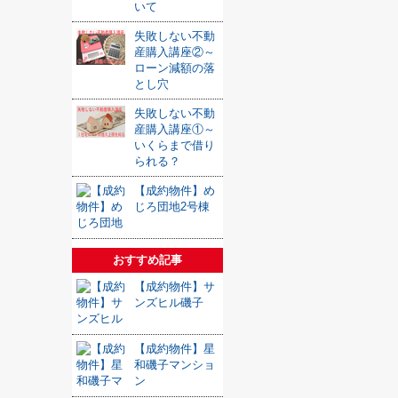
いて
失敗しない不動
産購入講座②～
ローン減額の落
とし穴
失敗しない不動
産購入講座①～
いくらまで借り
られる？
【成約物件】め
じろ団地2号棟
おすすめ記事
【成約物件】サ
ンズヒル磯子
【成約物件】星
和磯子マンショ
ン