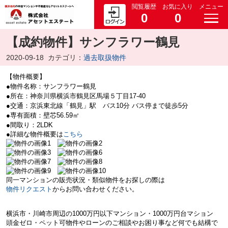
閲覧履歴
お気に入り
メニュー
0
0
【成約物件】サンフラワー鶴見
2020-09-18
カテゴリ：
過去取扱物件
【物件概要】
●物件名称：サンフラワー鶴見
●所在：神奈川県横浜市鶴見区馬場５丁目17-40
●交通：京浜東北線「鶴見」駅 バス10分 バス停まで徒歩5分
●専有面積：壁芯56.59㎡
●間取り：2LDK
●詳細な物件概要は
こちら
同一マンションの販売状況・類似物件をお探しの際は
物件リクエスト
からお問い合わせください。
横浜市・川崎市周辺の
1000万円以下マンション・
1000万円台マション
頭金ゼロ・ペット可物件やローンのご相談やお困り事など何でも結構で