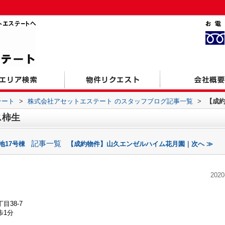
テート
>
株式会社アセットエステート のスタッフブログ記事一覧
>
【成
ス柿生
記事一覧
地17号棟
【成約物件】山久エンゼルハイム花月園｜次へ ≫
2020
38-7
歩1分