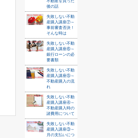
不動産を買った
後の話
失敗しない不動
産購入講座⑦～
事前審査否決！
そんな時は
失敗しない不動
産購入講座⑥～
銀行ローンの必
要書類
失敗しない不動
産購入講座⑤～
不動産購入の流
れ
失敗しない不動
産購入講座④～
不動産購入時の
諸費用について
失敗しない不動
産購入講座③～
月の支払いにつ