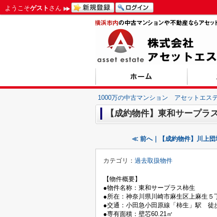
ようこそ
ゲスト
さん
1000万の中古マンション アセットエス
【成約物件】東和サープラ
≪ 前へ｜【成約物件】川上団
カテゴリ：
過去取扱物件
【物件概要】
●物件名称：東和サープラス柿生
●所在：神奈川県川崎市麻生区上麻生５丁目
●交通：小田急小田原線「柿生」駅 徒
●専有面積：壁芯60.21㎡