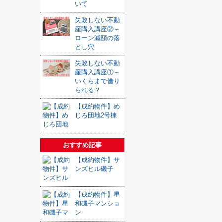
いて
失敗しない不動
産購入講座②～
ローン減額の落
とし穴
失敗しない不動
産購入講座①～
いくらまで借り
られる？
【成約物件】め
じろ団地2号棟
おすすめ記事
【成約物件】サ
ンズヒル磯子
【成約物件】星
和磯子マンショ
ン