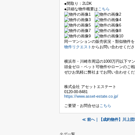
●間取り：2LDK
●詳細な物件概要は
こちら
同一マンションの販売状況・類似物件を
物件リクエスト
からお問い合わせくださ
横浜市・川崎市周辺の
1000万円以下マ
頭金ゼロ・ペット可物件やローンのご相
ぜひお気軽に弊社までお問い合わせくだ
株式会社 アセットエステート
0120-00-8481
https://www.asset-estate.co.jp/
ご要望・お問合せは
こちら
≪ 前へ｜【成約物件】川上団
タグ一覧