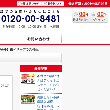
最終更新：2026年08月09日
00
00
件
件
最近見た物件
検討リスト
営業時間：9:00～19:00
定休日：水曜日
約物件】東和サープラス柿生
最新記事
不動産の買い替
えはアセットエ
ステートにお任
-07-17
せください！
失敗しない不動
産購入講座
⑧【最終回】～