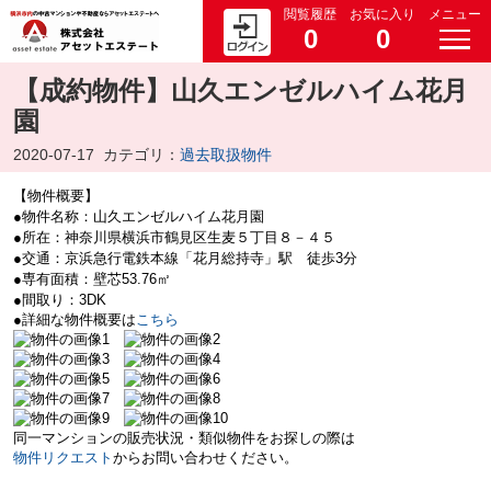
閲覧履歴
お気に入り
メニュー
0
0
【成約物件】山久エンゼルハイム花月
園
2020-07-17
カテゴリ：
過去取扱物件
【物件概要】
●物件名称：山久エンゼルハイム花月園
●所在：神奈川県横浜市鶴見区生麦５丁目８－４５
●交通：京浜急行電鉄本線「花月総持寺」駅 徒歩3分
●専有面積：壁芯53.76㎡
●間取り：3DK
●詳細な物件概要は
こちら
同一マンションの販売状況・類似物件をお探しの際は
物件リクエスト
からお問い合わせください。