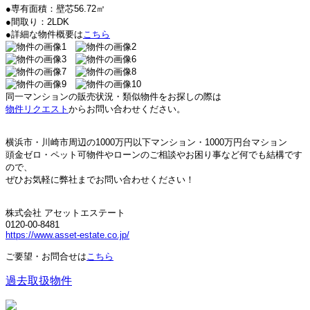
●専有面積：壁芯56.72㎡
●間取り：2LDK
●詳細な物件概要は
こちら
同一マンションの販売状況・類似物件をお探しの際は
物件リクエスト
からお問い合わせください。
横浜市・川崎市周辺の
1000万円以下マンション・
1000万円台マション
頭金ゼロ・ペット可物件やローンのご相談やお困り事など何でも結構です
ので、
ぜひお気軽に弊社までお問い合わせください！
株式会社 アセットエステート
0120-00-8481
https://www.asset-estate.co.jp/
ご要望・お問合せは
こちら
過去取扱物件