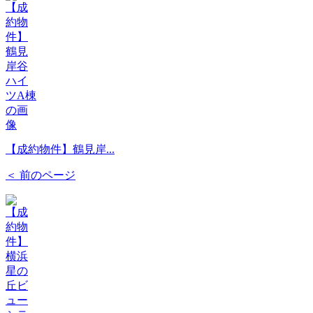
【成約物件】鶴見岸...
＜ 前のページ